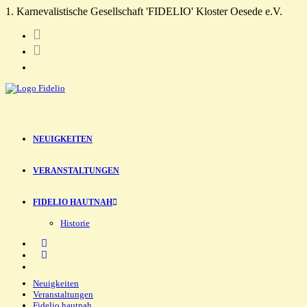
Zum
1. Karnevalistische Gesellschaft 'FIDELIO' Kloster Oesede e.V.
Inhalt
springen
NEUIGKEITEN
VERANSTALTUNGEN
FIDELIO HAUTNAH
Historie
Toggle
Neuigkeiten
the
Veranstaltungen
button
Fidelio hautnah
to